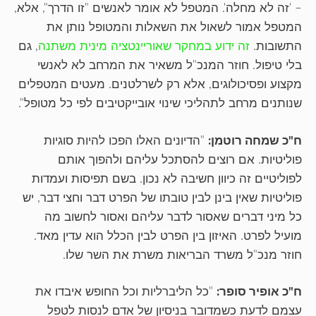
– 'זה לא מחלה'. המטפל לא אומר לאנשים "זו הדרך", אלא,
המטפל אמור לשאול את השאלות והמטופל נותן את
התשובות.
זה ידוע במחקר שאוריינטציה מינית משתנה
, גם
בלי טיפול. חוזר המנכ"ל משאיר את המרחב לא לאנשי
מקצוע ופסיכולוגים, אלא רק לשרלטנים. מעטים המטפלים
שנותנים מרחב לתהליכי שינוי אובייקטיבים לפי כל מטופל".
ח"כ שמחה רוטמן:
"הדיונים האלו הפכו להיות סוגיות
פוליטיות. אם רוצים להסתכל עליהם ולהפוך אותם
לפוליטיים זה כיוון חשיבה לא נכון. בשם תפיסות ועמדות
פוליטיות שאין בינן לבין טובתו של הפרט דבר וחצי דבר, יש
כל מיני דברים שאסור לדבר עליהם ואסור לחשוב מה
מועיל לפרט. האיזון בין הפרט לבין הכלל הוא עדין מאד.
חוזר מנכ"ל משרד הבריאות משרת את השר שלו.
ח"כ אופיר סופר:
"כל הליברליות וכל החופש איבדו את
עצמם לדעת כשמדובר בניסיון של אדם לנסות לטפל