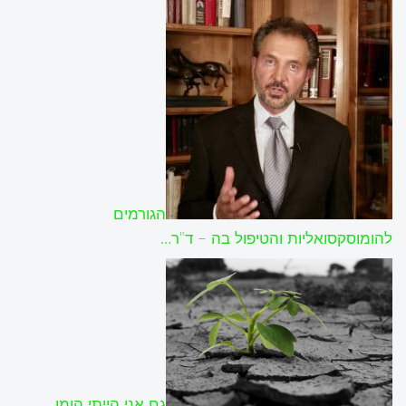
הגורמים
להומוסקסואליות והטיפול בה – ד"ר…
גם אני הייתי הומו.