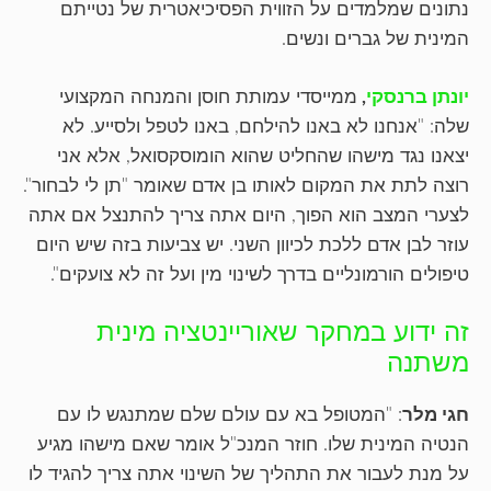
נתונים שמלמדים על הזווית הפסיכיאטרית של נטייתם
המינית של גברים ונשים.
יונתן ברנסקי
,
ממייסדי עמותת חוסן והמנחה המקצועי
שלה: "אנחנו לא באנו להילחם, באנו לטפל ולסייע. לא
יצאנו נגד מישהו שהחליט שהוא הומוסקסואל, אלא אני
רוצה לתת את המקום לאותו בן אדם שאומר "תן לי לבחור".
לצערי המצב הוא הפוך, היום אתה צריך להתנצל אם אתה
עוזר לבן אדם ללכת לכיוון השני. יש צביעות בזה שיש היום
טיפולים הורמונליים בדרך לשינוי מין ועל זה לא צועקים".
זה ידוע במחקר שאוריינטציה מינית
משתנה
חגי מלר
: "המטופל בא עם עולם שלם שמתנגש לו עם
הנטיה המינית שלו. חוזר המנכ"ל אומר שאם מישהו מגיע
על מנת לעבור את התהליך של השינוי אתה צריך להגיד לו