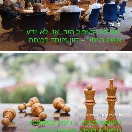
עדויות
"אם לא הטיפול הזה, אני לא יודע
איפה הייתי" – דיון מיוחד בכנסת
מן העיתונות
,
עדויות
החופש לבחור – הקרן שמממנת
טיפולים לשינוי המשיכה המינית