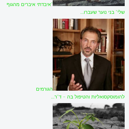
"איבדתי איברים מהגוף
שלי" בני נוער שעברו…
הגורמים
להומוסקסואליות והטיפול בה – ד"ר…