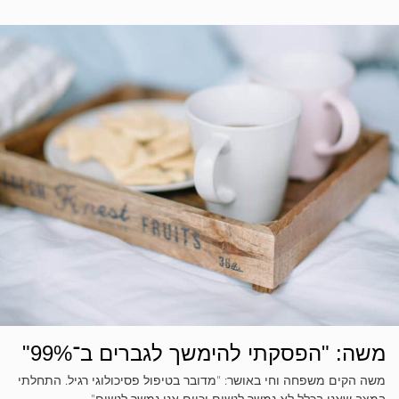
משה: "הפסקתי להימשך לגברים ב־99%"
משה הקים משפחה וחי באושר: "מדובר בטיפול פסיכולוגי רגיל. התחלתי