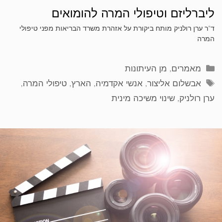
ליברליזם וטיפולי המרה להומואים
ד"ר ערן רולניק מותח ביקורת על אזהרת משרד הבריאות מפני טיפולי
המרה
קטגוריות
מאמרים
,
מן העיתונות
תגיות
אבשלום אליצור
,
אנשי אקדמיה
,
הארץ
,
טיפולי המרה
,
ערן רולניק
,
שינוי משיכה מינית