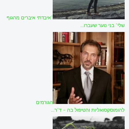
"איבדתי איברים מהגוף
שלי" בני נוער שעברו…
הגורמים
להומוסקסואליות והטיפול בה – ד"ר…