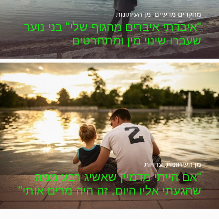
מחקרים מדעיים
,
מן העיתונות
"איבדתי איברים מהגוף שלי" בני נוער
שעברו שינוי מין ומתחרטים
מן העיתונות
,
עדויות
"אם הייתי מדמיין שאשיג רבע ממה
שהגעתי אליו היום, זה היה מרים אותי"