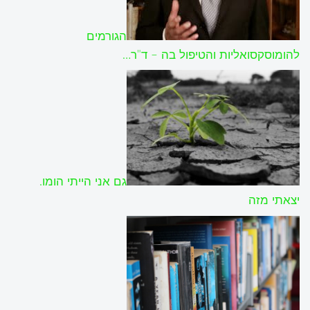
הגורמים
להומוסקסואליות והטיפול בה – ד"ר…
גם אני הייתי הומו.
יצאתי מזה