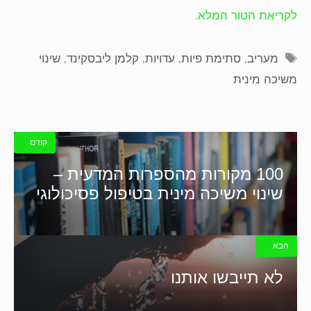
לקריאת הטור המלא.
תגיות
מעריב
,
סתימת פיות
,
עדויות
,
קלמן ליבסקינד
,
שינוי
משיכה מינית
קודם
100 מקורות מהספרות המדעית –
שינוי משיכה מינית בטיפול פסיכולוגי
הבא
לא תייבשו אותנו