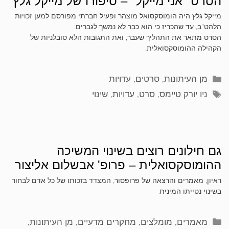
הסרט "אני מייקל" – סיפורו של מייקל גלץ
מייקל גלץ היה הומוסקסואל מוצהר ופעיל חברתי מפורסם למען זכויות
הלהט"ב, עד שהכריז כי הוא כבר לא נמשך לגברים.
הסרט מתאר את התהליך שעבר, ואת התגובות הלא סובלניות של
הקהילה ההומוסקסואלית.
קטגוריות
מן העיתונות
,
סרטים
,
עדויות
תגיות
ניו יורק טיימס
,
סרט
,
עדויות
,
שינוי
גם חילונים רוצים בשינוי המשיכה
ההומוסקסואלית – פרופ' אבשלום אליצור
ראיון, מאמרים והרצאה של פרופסור, המצדד בזכותו של כל אדם לבחור
בשינוי נטייתו המינית
קטגוריות
מאמרים
,
מומלצים
,
מחקרים מדעיים
,
מן העיתונות
,