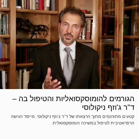
הגורמים להומוסקסואליות והטיפול בה –
ד"ר ג'וזף ניקולוסי
קטעים מתורגמים מתוך הרצאתו של ד"ר ג'וזף ניקולוסי, מייסד הגישה
הרפראטיבית לטיפול במשיכה הומוסקסואלית.