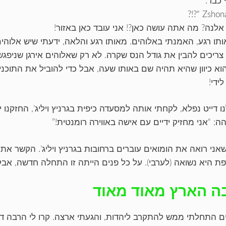
 כבד:
 אלנה? מה אתה עושה כאן?! אני עובד כאן באזור!
ותו רגע, האמנתי באלוהים. מאותו רגע והלאה, ידעתי שיש אלוהים
 צריכים להבין את גודל הנס שקרה. לא רק שאלוהים אירגן שניפגש
וא כיוון שהיא תהיה שם באותו שעה, אבל כדי להוביל את התוכני
ידי!
ו דייט נפלא, לקחתי אותה למסעדה כיפית בגרניץ ויליג’, החזקנו י
: “אני מחזיק ידיים עם אישה באווירה רומנטית!”
שאני רואה את הומואים עוברים ברחובות בגרניץ ויליג’. הקשר את
ת היא נשואה (לערבי). על כל פנים הייתה זו התחלה חדשה, אבל
ה הארץ מאוד מאוד
ים התחלתי ממש להתקרב ליהדות, והגעתי ארצה. קרו לי הרבה ד