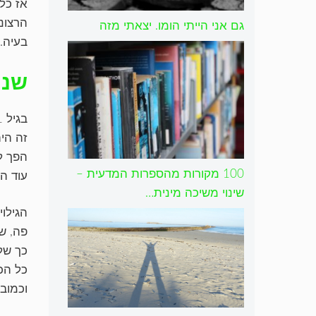
אז כל
הרצונ
גם אני הייתי הומו. יצאתי מזה
בעיה.
שנו
זה היה
הפך ל
100 מקורות מהספרות המדעית –
עוד ה
שינוי משיכה מינית…
הגילו
פה, ש
כך שלי
כל הכ
וכמובן