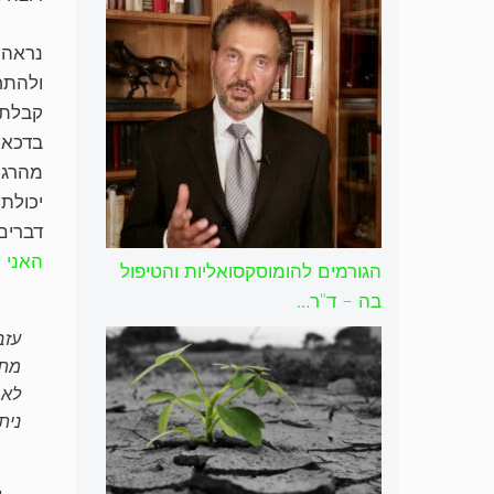
נראה 
ולהתח
קבלתי
בדכאון
מהרגע
יכולת 
דברים 
האני 
הגורמים להומוסקסואליות והטיפול
בה – ד"ר…
עזב
מתי
לאח
נית