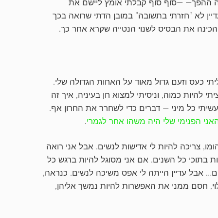
כה ההפך— —סוף סוף קבלתי אומץ ליישם את
עדיין לא “חזרתי בתשובה” במובן הדתי שרואה בכך
כינה את הבסיס לשנוי הנטייה שקרא אחר כך.
 גליתי כעס וזעם גדול מאוד על האחות הגדולה שלי.
י להיות כמוה, וניסיתי למצוא חן בעיניה, איך זה
שיתי כל מיני — דברים כדי לשחרר את החרון אף.
אני הפנימי שלי היה משהו אחר לגמרי
.
מו, צריכה להיות לי אדישות לנשים. אבל אני רואה
ת בתוכי כל השנים. אם אני מסוגל להיות ברגש כל
שים… אבל עדיין הייתה לי אפס משיכה לנשים. כנראה,
וי, חסם ממני את האפשרות להיות נמשך אליהן,