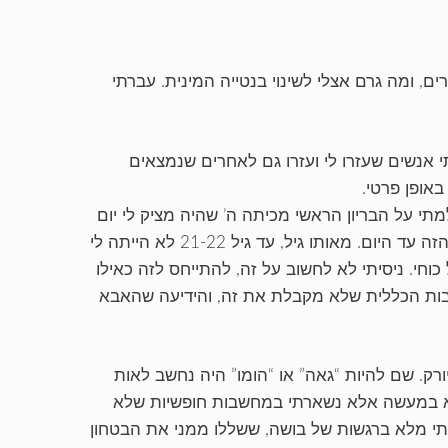
, ומה גרם אצלי לשינוי בנטייה המינית. עברתי
י אנשים שעזרו לי ועזרו גם לאחרים שנמצאים
אופן פרטי.
מתי על הבריון הראשי מכיתה ה’ שהיה מציק לי יום
יום באוטובוס, בדרך לבית הספר. קמתי בתמיהה, ואני זוכר את החלום הזה עד היום. מאותו גיל, עד גיל 21-22 לא הייתה לי
וחי. ניסיתי לא לחשוב על זה, להתייחס לזה כאילו
רבות הכללית שלא מקבלת את זה, והידיעה שהאבא
ורק. שם להיות “גאה” או “הומו” היה נחשב לאות
 לא במעשה אלא נשארתי במחשבות חופשיות שלא
ייתי מלא ברגשות של בושה, ששללו ממני את הבטחון