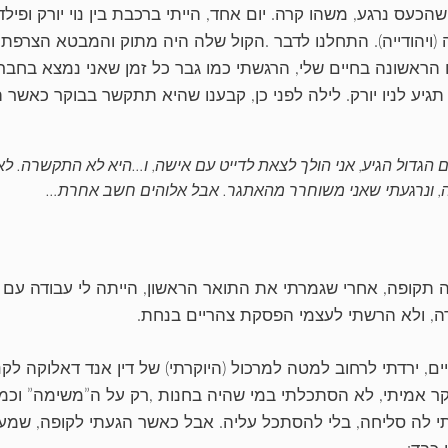
הכעס נרגע, משהו קרה. יום אחד, הייתי ברכבת בין נוי יורק ופי
ה (ויהודייה). התחלנו לדבר .הקול שלה היה מתוק והמבטא הצרפת
הראשונה בחיים שלי, הרגשתי כמו גבר כל זמן שאני נמצא בחברת
תגיע לניו יורק. לילה לפני כן, קבענו שהיא תתקשר בבוקר כאשר 
ם הגדול הגיע, אני הולך לצאת לדייט עם אישה, ו…היא לא התקשרה. ל
, ונרגעתי שאני משוחרר מהאתגר. אבל אלוהים חשב אחרת…
 תקופה, אחרי שגמרתי את התואר הראשון, הייתה לי עבודה עם 
ה, ולא הרשתי לעצמי הפסקת צהריים בנחת.
ם, ירדתי לרחוב למטה למרכול (היוקרתי) של דין אנד דאלוקה לקנ
ורקר אמיתי, לא הסתכלתי במי שהיה בחנות ,רק על ה”משימה” וכ
י לה סליחה, בלי להסתכל עליה. אבל כאשר הגעתי לקופה, שמעתי