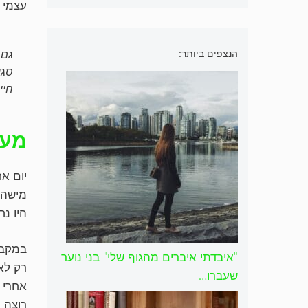
עצמי 
הנצפים ביותר:
גם 
סגו
חיי
מעט
יום א
מישהו
היו נ
במקבי
"איבדתי איברים מהגוף שלי" בני נוער
רק לא
שעברו…
אחרי 
רוצה 