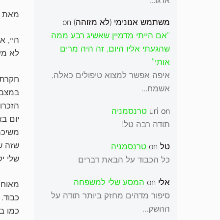
ארגו…
מאת י
משתמש אנונימי (לא מזוהה)
on
"אם הייתי מדמיין שאשיג רבע ממה
היי, 
שהגעתי אליו היום, זה היה מרים
לא מע
אותי"
איפה אפשר למצוא טיפולים כאלה,
חקרתי
אשמח…
במצב 
הזכרו
on
uri
טרנסמניה
תודה רבה טל!
משיכה 
שזה ש
טל
on
טרנסמניה
שלי יק
כל הכבוד על הבאת דברים
אלי
on
המסע שלי למשפחה
מאוחר 
סיפור מדהים מחזק ביותר תודה על
כבוד.
ההשק…
כמו ב