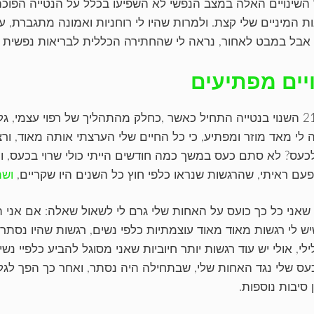
 השינויים האלה במצב הנפשי לא השפיעו בכלל על הנטייה הפו
ות המיניים שלי קצת. ולמרות שהיו לי רוחניות ואמונה מתגברת, 
 אבל במבט לאחור, נראה לי שהחתירה הכללית לבריאות נפשית ה
יים מפתיעים
בגיל 21 השנוי בנטייה התחיל כאשר ,כחלק מהתהליך של רפוי עצמי,
 לי מאד מוזר ומפתיע, כי כל החיים שלי הערצתי אותה מאוד, ורצית
כעס? לא סתם כעס במשך כמה חודשים הייתי כולי שרוי בכעס, וע
פעם ראיתי, שהרגשות שנראו כלפי חוץ כל השנים היו שקריים,
ושה
י שאני כל כך כועס על האחות שלי גרם לי לשאול שאלה: אם אני הו
יש לי רגשות מאוד מאוד עוצמתיות כלפי נשים, רגשות שהיו נסתרו
לי, אולי יש עוד רגשות יותר חיוביות שאני מסוגל להביע כלפיי נ
עס שלי נגד האחות שלי, שבתחילה היה נסתר, ואחר כך הפך לגל
 סיבות נוספות.