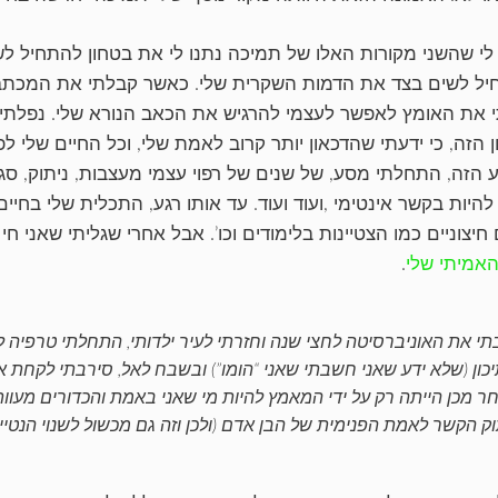
לי שהשני מקורות האלו של תמיכה נתנו לי את בטחון להתחיל ל
יל לשים בצד את הדמות השקרית שלי. כאשר קבלתי את המכתב
 את האומץ לאפשר לעצמי להרגיש את הכאב הנורא שלי. נפלתי
 הזה, כי ידעתי שהדכאון יותר קרוב לאמת שלי, וכל החיים שלי לפ
 הזה, התחלתי מסע, של שנים של רפוי עצמי מעצבות, ניתוק, סגיר
להיות בקשר אינטימי ,ועוד ועוד. עד אותו רגע, התכלית שלי בחיי
חיצוניים כמו הצטיינות בלימודים וכו’. אבל אחרי שגליתי שאני ח
האמיתי שלי
.
תי את האוניברסיטה לחצי שנה וחזרתי לעיר ילדותי, התחלתי טרפיה ל
כון (שלא ידע שאני חשבתי שאני “הומו”) ובשבח לאל, סירבתי לקחת א
ר מכן הייתה רק על ידי המאמץ להיות מי שאני באמת והכדורים מעוות
וק הקשר לאמת הפנימית של הבן אדם (ולכן וזה גם מכשול לשנוי הנטייה