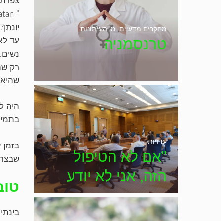
צפרתי
” Zshonatan “?!?
יונתן?
מחקרים מדעיים
,
מן העיתונות
טרנסמניה
עד לא
נשים.
רק שה
שהיא ל
היה לנ
בתמיהה
עדויות
בזמן 
"אם לא הטיפול
שבצרפ
הזה, אני לא יודע
טוב
איפה הייתי" – דיון
מיוחד בכנסת
בינתי