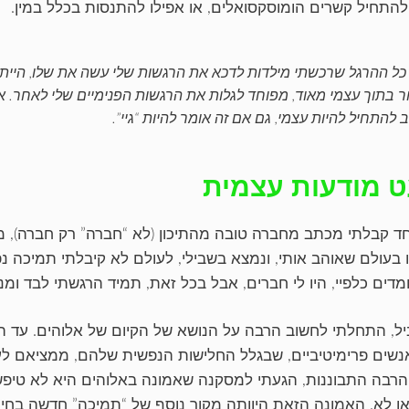
להתחיל קשרים הומוסקסואלים, או אפילו להתנסות בכלל במין.
כל ההרגל שרכשתי מילדות לדכא את הרגשות שלי עשה את שלו, הייתי
ר בתוך עצמי מאוד, מפוחד לגלות את הרגשות הפנימיים שלי לאחר. אבל 
ב להתחיל להיות עצמי, גם אם זה אומר להיות “גיי”.
 מודעות עצמית
חד קבלתי מכתב מחברה טובה מהתיכון (לא “חברה” רק חברה), 
 בעולם שאוהב אותי, ונמצא בשבילי, לעולם לא קיבלתי תמיכה נפ
חמדים כלפיי, היו לי חברים, אבל בכל זאת, תמיד הרגשתי לבד ומ
ל, התחלתי לחשוב הרבה על הנושא של הקיום של אלוהים. עד ה
נשים פרימיטיביים, שבגלל החלישות הנפשית שלהם, ממציאם ל
הרבה התבוננות, הגעתי למסקנה שאמונה באלוהים היא לא טיפשית
או לא. האמונה הזאת היוותה מקור נוסף של “תמיכה” חדשה בחיי