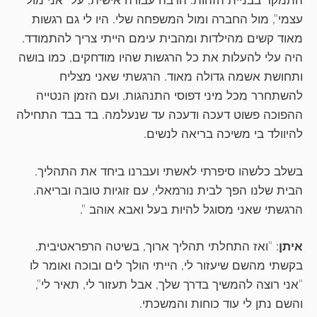
התמקד בבניית הזהות: הרבה עבודה אישית, על "אני מול
עצמי", מול החברה ומול המשפחה שלי. היו לי גם רגשות
מאוד קשים מהילדות ומהבית עימם הייתי צריך להתמודד.
היה עלי להעלות את כל הרגשות שהיו מודחקים, כמו בושה
ותחושת אשמה גדולה מאוד. הרגשתי שאני מצליח
להשתחרר מכל מיני דפוסי התנהגות, ועם הזמן הנטייה
ההפוכה פשוט דעכה ודעכה עד שנעלמה. בד בבד התחילה
להיוולד בי משיכה בריאה לנשים.
בשלב כלשהו סיפרתי לאשתי ועברנו ביחד את התהליך.
הבית שלנו הפך לבית נורמאלי, עם זוגיות טובה ובריאה.
הרגשתי שאני מסוגל להיות בעל ואבא אוהב ".
איתן
: "ואז התחלתי תהליך ארוך, בשיטה הרפראטיבית.
בקשתי מהשם שיעזור לי, הייתי הולך לים ובוכה ואומר לו
"אני רוצה להמשיך בדרך שלך, אבל תעזור לי, תאיר לי",
והשם נתן לי עוד כוחות והמשכתי.