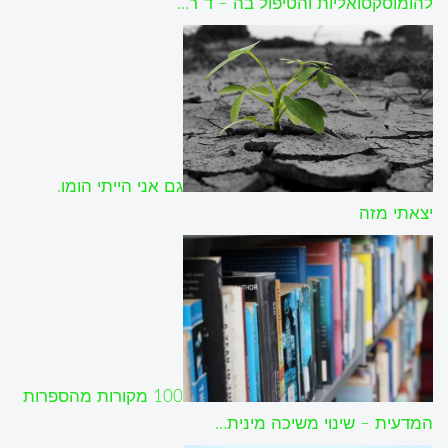
להומוסקסואליות והטיפול בה – ד"ר…
גם אני הייתי הומו.
יצאתי מזה
100 מקורות מהספרות
המדעית – שינוי משיכה מינית…