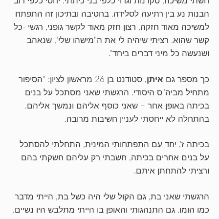
חשתי משיכה, סקרנות וגרוי כלפי בני כיתתי. יחסי כלפי רוב
הבנות נע בין רתיעה לסלידה. בחטיבה ובתיכון זה התפתח
למשיכה מאוד חזקה, רצון חזק מאוד לקשר גופני, רגשי -כל
קשר שהוא. רציתי שיהיה לי את ה"מישהו שלי", שנאהב
ושנעשה כל מיני דברים ביחד".
כך מספר גם
איתן
, סטודנט בן 26 מראשון לציון: "הסיפור
מתחיל מביה"ס היסודי. הרגשתי שאני מסתכל על בנים
בכיתה באופן אחר – שאני כוסף אליהם ונמשך אליהם.
בהתחלה לא ייחסתי לעניין חשיבות מרובה.
בכיתה ז', יחד עם התפתחותי המינית, התחלתי להסתכל
על בנים אחרים בכיתה, חשבתי רק עליהם חשקתי בהם
ורציתי להתחתן איתם.
הרגשתי שאני בת, גם הקול שלי היה כשל בת, הייתי מדבר
כמו הומו. גם התנהגותי והאופן בו הייתי מתלבש היו נשיים.