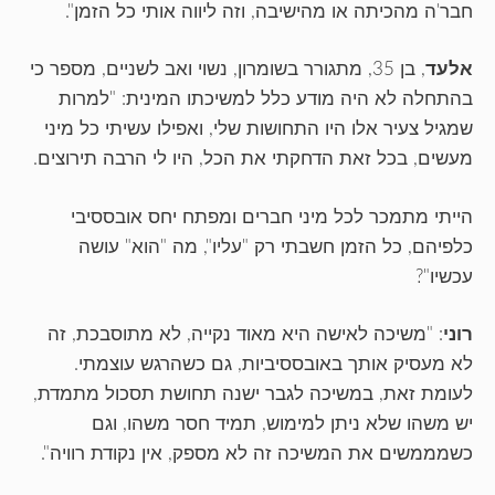
חבר'ה מהכיתה או מהישיבה, וזה ליווה אותי כל הזמן".
אלעד
, בן 35, מתגורר בשומרון, נשוי ואב לשניים, מספר כי
בהתחלה לא היה מודע כלל למשיכתו המינית: "למרות
שמגיל צעיר אלו היו התחושות שלי, ואפילו עשיתי כל מיני
מעשים, בכל זאת הדחקתי את הכל, היו לי הרבה תירוצים.
הייתי מתמכר לכל מיני חברים ומפתח יחס אובססיבי
כלפיהם, כל הזמן חשבתי רק "עליו", מה "הוא" עושה
עכשיו"?
רוני
: "משיכה לאישה היא מאוד נקייה, לא מתוסבכת, זה
לא מעסיק אותך באובססיביות, גם כשהרגש עוצמתי.
לעומת זאת, במשיכה לגבר ישנה תחושת תסכול מתמדת,
יש משהו שלא ניתן למימוש, תמיד חסר משהו, וגם
כשמממשים את המשיכה זה לא מספק, אין נקודת רוויה".