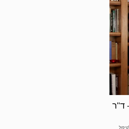
 ד"ר
טיפול