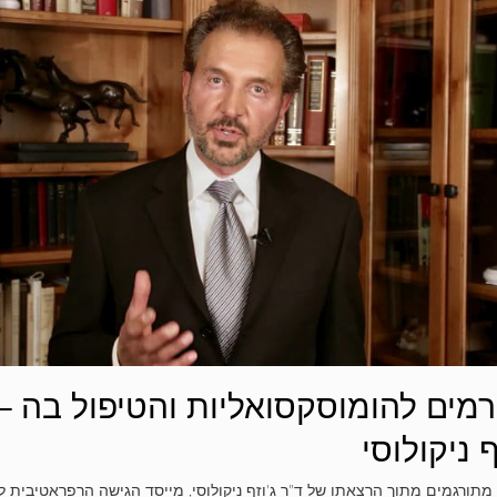
רמים להומוסקסואליות והטיפול בה –
ף ניקולוסי
מתורגמים מתוך הרצאתו של ד"ר ג'וזף ניקולוסי, מייסד הגישה הרפראטיבית ל