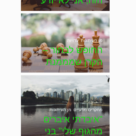
הזה, אני לא יודע
איפה הייתי" – דיון
מיוחד בכנסת
מן העיתונות
,
עדויות
החופש לבחור –
הקרן שמממנת
טיפולים לשינוי
המשיכה המינית
מחקרים מדעיים
,
מן העיתונות
"איבדתי איברים
מהגוף שלי" בני