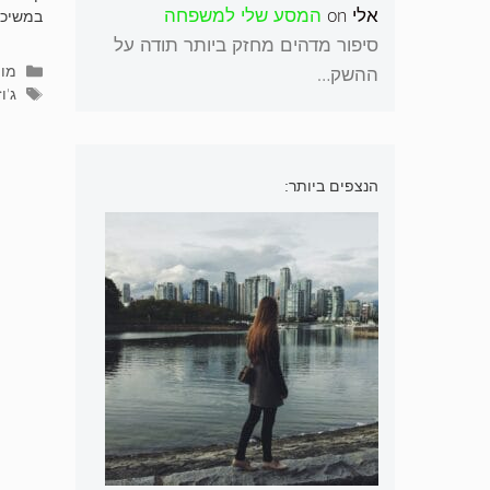
אלי
on
המסע שלי למשפחה
במשיכה
סיפור מדהים מחזק ביותר תודה על
קטג
מומ
ההשק…
תגי
ג'ו
הנצפים ביותר: