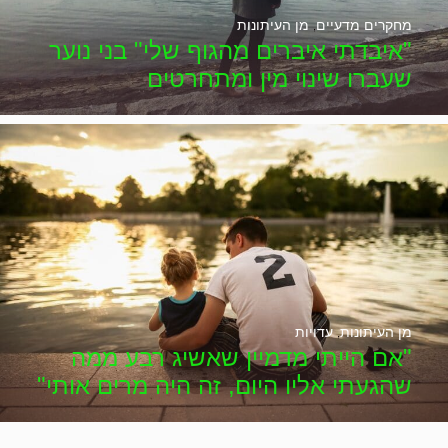
מחקרים מדעיים
,
מן העיתונות
"איבדתי איברים מהגוף שלי" בני נוער
שעברו שינוי מין ומתחרטים
מן העיתונות
,
עדויות
"אם הייתי מדמיין שאשיג רבע ממה
שהגעתי אליו היום, זה היה מרים אותי"