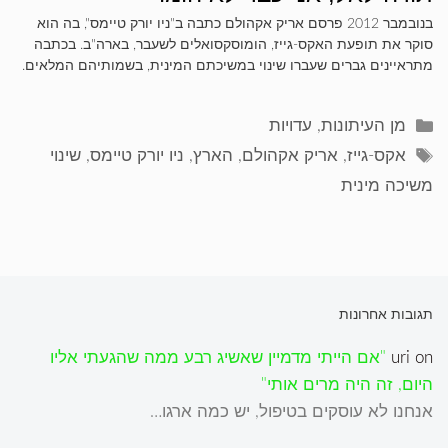
בנובמבר 2012 פרסם אריק אקהולם כתבה ב"ניו יורק טיימס", בה הוא
סוקר את תופעת האקס-גייז, הומוסקסואלים לשעבר, בארה"ב. בכתבה
מתראיינים גברים שעברו שינוי במשיכתם המינית, בשמותיהם המלאים.
קטגוריות
מן העיתונות
,
עדויות
תגיות
אקס-גייז
,
אריק אקהולם
,
הארץ
,
ניו יורק טיימס
,
שינוי
משיכה מינית
תגובות אחרונות
on
uri
"אם הייתי מדמיין שאשיג רבע ממה שהגעתי אליו
היום, זה היה מרים אותי"
אנחנו לא עוסקים בטיפול, יש כמה ארגו…