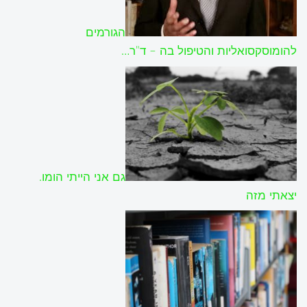
הגורמים
להומוסקסואליות והטיפול בה – ד"ר…
גם אני הייתי הומו.
יצאתי מזה