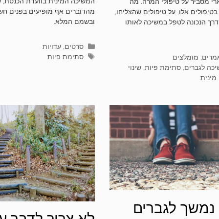
המשיכה המינית בוועדת הכנסת, ש
רי מסביר על טיפולי המרה. מה
מופיעים בוועדת
מהדוברים אף מופיעים בפנים חשו
בטיפולים אלו, על טיפולים שהצליחו,
ובשמם המלא.
דרך הנכונה לטפל במשיכה לאותו
הכנסת
קטגוריות
סרטים
,
עדויות
תגיות
וריות
סתימת פיות
מרים
,
מומלצים
ות
כה לגברים
,
סתימת פיות
,
שינוי
מינית
 נמשך לגברים
לא צריך לדבר ע