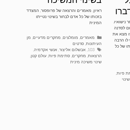
ברו
ההומוסקסואלית –
ראיון, מאמרים והרצאה של פרופסור, המצדד
בזכותו של כל אדם לבחור בשינוי נטייתו
ת –
פרופ' אבשלום
 נישואיו.
המינית
ם לסדנה
אליצור
ו מצא את
קטגוריות
מאמרים
,
מומלצים
,
מחקרים מדעיים
,
מן
 לו הרבה
העיתונות
,
סרטים
תו של כל
תגיות
103
,
אבשלום אליצור
,
אנשי אקדמיה
,
הרצאות
,
מחקרים
,
סתימת פיות
,
עולם קטן
,
שינוי משיכה מינית
ת פיות
,
שינוי