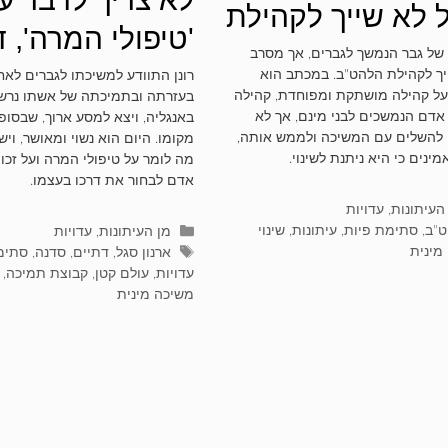
 לא שייך לקהילת
'טיפולי המרה', ד
ט"ב
של גבר הנמשך לגברים, אך מסרב
על בחירה חופשי
ך לקהילת הלהט"ב. במכתב הוא
רונן התוודע למשיכתו לגברים לאחר
ל קהילה מושתקת ומפוחדת, קהילה
בעזרתה ובתמיכתה של אשתו נרש
סיפורו של רונן
 אדם הנמשכים לבני מינם, אך לא
באנגליה, ויצא למסע ארוך, שבסופ
 להשלים עם המשיכה ולממש אותה,
מקומו. היום הוא נשוי ומאושר, ויש
ינים כי היא ניתנת לשינוי.
מה לומר על טיפולי המרה ועל זכו
אדם לבחור את דרכו בעצמו.
וריות
העיתונות
,
עדויות
ות
"ב
,
סתימת פיות
,
עיתונות
,
שינוי
קטגוריות
מן העיתונות
,
עדויות
מינית
תגיות
ארנון סגל
,
דתיים
,
סדנה
,
סתימ
עדויות
,
עולם קטן
,
קבוצת תמיכה
,
משיכה מינית