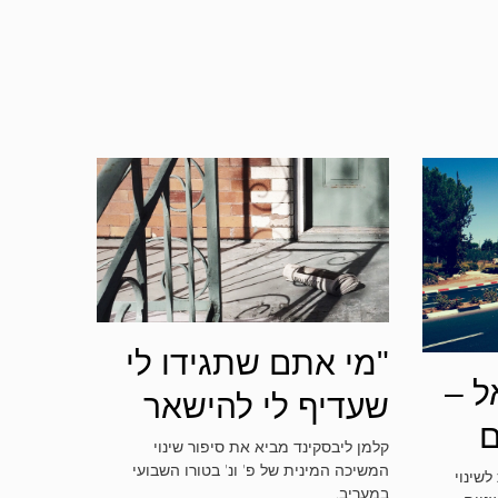
"מי אתם שתגידו לי
ל –
שעדיף לי להישאר
ם
במצבי, כשאני לא
קלמן ליבסקינד מביא את סיפור שינוי
המשיכה המינית של פ' ונ' בטורו השבועי
לשינוי
רוצה להישאר בו?"
במעריב.