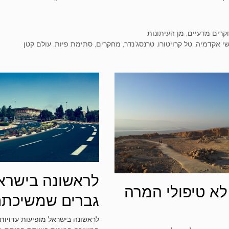
וריות
רים מדעיים
,
מן העיתונות
ות
י אקדמיה
,
טל קרויטורו
,
טרנסג'נדר
,
מחקרים
,
סתימת פיות
,
עולם קטן
לראשונה בישרא
לא טיפולי המרה
גברים שמשיכת
המינית השתנה
לראשונה בישראל מופיעות עדויות 