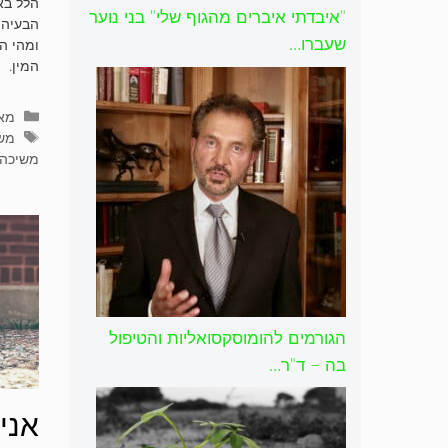
הלל בא
"איבדתי איברים מהגוף שלי" בני נוער
הבעיה 
שעברו…
ומהי ה
המין.
קטג
מא
תגי
משי
משיכה 
הגורמים להומוסקסואליות והטיפול
בה – ד"ר…
אני